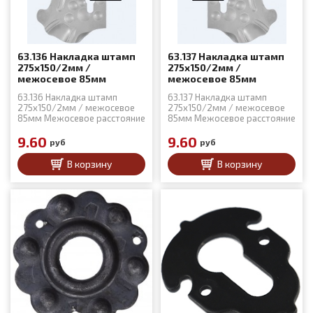
63.136 Накладка штамп
63.137 Накладка штамп
275x150/2мм /
275x150/2мм /
межосевое 85мм
межосевое 85мм
63.136 Накладка штамп
63.137 Накладка штамп
275x150/2мм / межосевое
275x150/2мм / межосевое
85мм Межосевое расстояние
85мм Межосевое расстояние
- 85мм Сталь 2мм Холодный
85мм Сталь 2мм Холодный
штамп (15.042)
9.60
штамп (15.043)
9.60
руб
руб
В корзину
В корзину